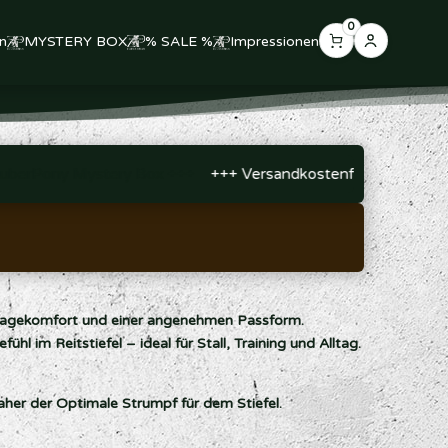
0
n
MYSTERY BOX
% SALE %
Impressionen
Mein
Konto
uberPony Mystery Box +++
+++ Versandkostenfrei ab 99,00 € 
ragekomfort und einer angenehmen Passform.
l im Reitstiefel – ideal für Stall, Training und Alltag.
Daher der Optimale Strumpf für dem Stiefel.