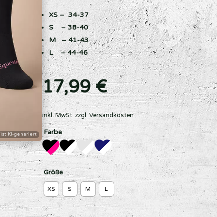
XS – 34-37
S – 38-40
M – 41-43
L – 44-46
17,99
€
inkl. MwSt.
zzgl.
Versandkosten
Farbe
Größe
XS
S
M
L