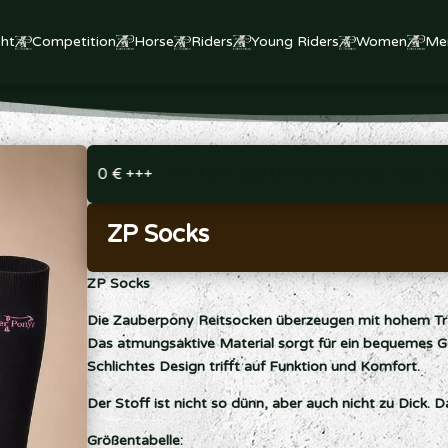
ht
Competition
Horse
Riders
Young Riders
Women
Me
rei ab 99,00 € +++
+++ Lass dich Überraschen mit einer Za
ZP Socks
ZP Socks
Die Zauberpony Reitsocken überzeugen mit hohem T
Das atmungsaktive Material sorgt für ein bequemes Gefüh
Schlichtes Design trifft auf Funktion und Komfort.
Der Stoff ist nicht so dünn, aber auch nicht zu Dick. 
Größentabelle: