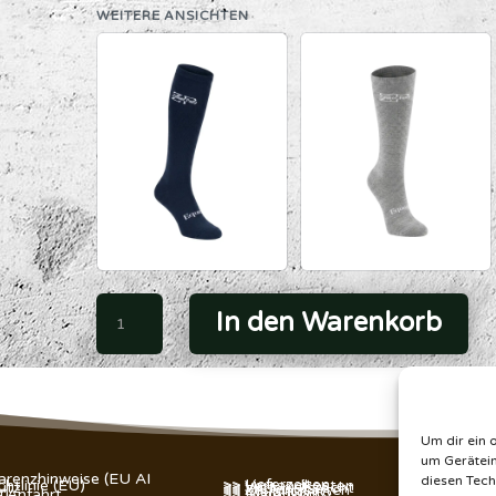
WEITERE ANSICHTEN
ZP
In den Warenkorb
Socks
Menge
Um dir ein 
um Gerätein
arenzhinweise (EU AI
diesen Tech
>> Lieferzeiten
htlinie (EU)
>> Versandkosten
utz
>> Widerrufsrecht
>> Zahlungsarten
m
>> Mein Konto
 Anfahrt
>> Warenkorb