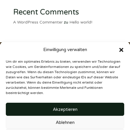
Recent Comments
A WordPress Commenter
zu
Hello world!
Einwilligung verwalten
ZauberPony Equestrian
Um dir ein optimales Erlebnis zu bieten, verwenden wir Technologien
Städtische Hufe 6
wie Cookies, um Geräteinformationen zu speichern und/oder darauf
31553 Sachsenhagen
zuzugreifen. Wenn du diesen Technologien zustimmst, können wir
Telefon: 01724182639
Daten wie das Surfverhalten oder eindeutige IDs auf dieser Website
E-Mail:
info@zauberpony-equestrian.de
verarbeiten. Wenn du deine Einwilligung nicht erteilst oder
>> KI-Transparenzhinweise (EU AI ACT)
>> Cookie Richtlinie (EU)
>> Datenschutz
>> AGB
>> Impressum
zurückziehst, können bestimmte Merkmale und Funktionen
>> Kontakt & Anfahrt
>> Lieferzeiten
>> Versandkosten
>> Widerrufsrecht
>> Zahlungsarten
>> Mein Konto
>> Warenkorb
beeinträchtigt werden.
Zahlungsmöglichkeiten
Vertrag widerrufen
Akzeptieren
Ablehnen